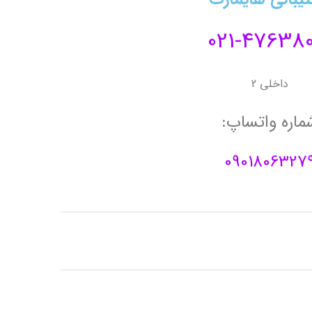
021-476380
داخلی 2
ماره واتساپ:
0901806327