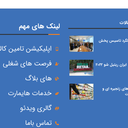
لات
لینک های مهم
گرد تاسیس پخش
اپلیکیشن تامین کالا
فرصت های شغلی
یران ریتیل شو 2022
های بلاگ
ای زنجیره ای و
خدمات هایمارت
ت
گالری ویدئو
تماس باما