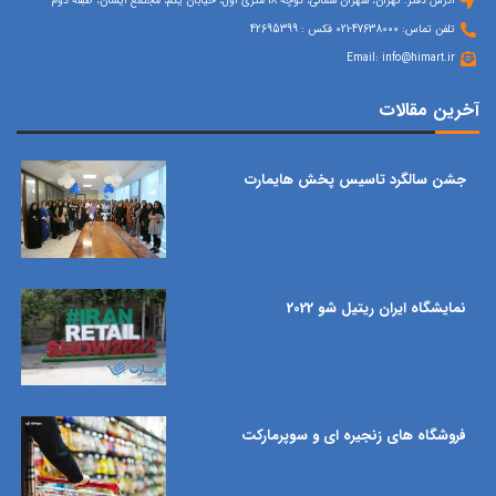
آدرس دفتر: تهران، شهران شمالی، کوچه 18 متری اول، خیابان یکم، مجتمع آیسان، طبقه دوم
تلفن تماس: 47638000-021 فکس : 42695399
Email: info@himart.ir
آخرین مقالات
جشن سالگرد تاسیس پخش هایمارت
نمایشگاه ایران ریتیل شو 2022
فروشگاه های زنجیره ای و سوپرمارکت