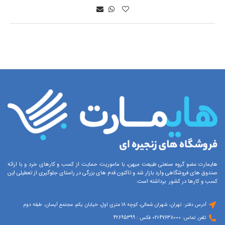
هایمارت عضو گروه صنعتی طبیعت میهن، با ماموریت حمایت از کسب و کارهای خرد و با ارائه
صندوق های فروشگاهی وارد بازار شد و تاکنون قدم های بزرگی در راستای جلوگیری از تعطیلی این
کسب و کارها در کشور برداشته است.
آدرس دفتر: تهران، شهران شمالی، کوچه 18 متری اول، خیابان یکم، مجتمع آیسان، طبقه دوم
تلفن تماس: 47638000-021 فکس : 42695399